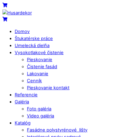
Skip
Menu
Cart
to
content
Cart
Domov
Štukatérske práce
Umelecká dielňa
Vysokotlakové čistenie
Pieskovanie
Čistenie fasád
Lakovanie
Cenník
Pieskovanie kontakt
Referencie
Galéria
Foto galéria
Video galéria
Katalóg
Fasádne polystyrénové lišty
Interiérové prvky sadrové