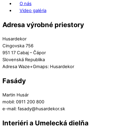
O nás
Video galéria
Adresa výrobné priestory
Husardekor
Cingovska 756
951 17 Cabaj – Čápor
Slovenská Republika
Adresa Waze+Gmaps: Husardekor
Fasády
Martin Husár
mobil: 0911 200 800
e-mail: fasady@husardekor.sk
Interiéri a Umelecká dielňa