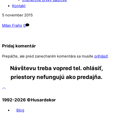
Kontakt
Close
Close
5
november
2015
Menu
Cart
Milan Fraňo
0
Pridaj komentár
Prepáčte, ale pred zanechaním komentára sa musíte
prihlásiť
.
Návštevu treba vopred tel. ohlásiť,
priestory nefungujú ako predajňa.
1992-2026 ©️Husardekor
Blog