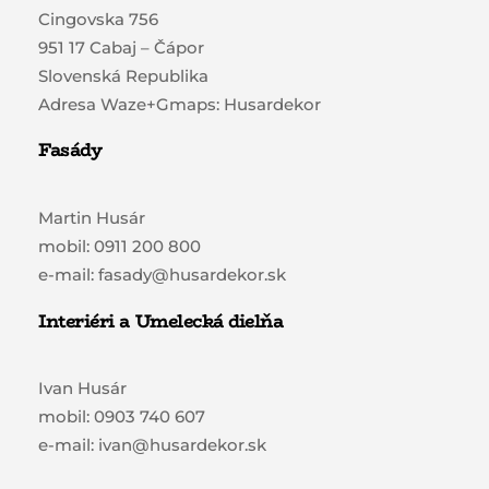
Cingovska 756
951 17 Cabaj – Čápor
Slovenská Republika
Adresa Waze+Gmaps: Husardekor
Fasády
Martin Husár
mobil: 0911 200 800
e-mail: fasady@husardekor.sk
Interiéri a Umelecká dielňa
Ivan Husár
mobil: 0903 740 607
e-mail: ivan@husardekor.sk