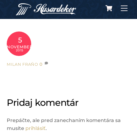
Cart
Skip
Me
to
content
5
NOVEMBER
2015
0
MILAN FRAŇO
Pridaj komentár
Prepáčte, ale pred zanechaním komentára sa
musíte
prihlásiť
.