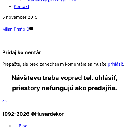
Kontakt
Close
Close
5
november
2015
Menu
Cart
Milan Fraňo
0
Pridaj komentár
Prepáčte, ale pred zanechaním komentára sa musíte
prihlásiť
.
Návštevu treba vopred tel. ohlásiť,
priestory nefungujú ako predajňa.
1992-2026 ©️Husardekor
Blog