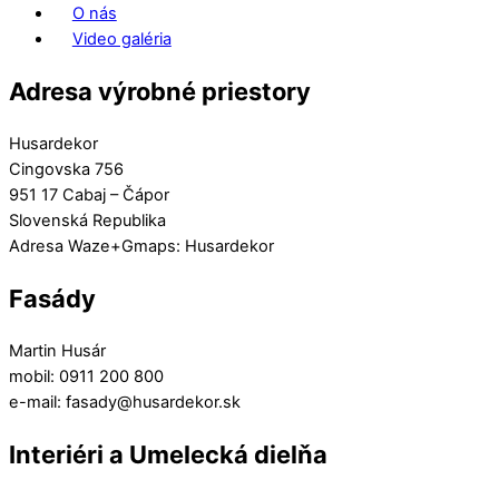
O nás
Video galéria
Adresa výrobné priestory
Husardekor
Cingovska 756
951 17 Cabaj – Čápor
Slovenská Republika
Adresa Waze+Gmaps: Husardekor
Fasády
Martin Husár
mobil: 0911 200 800
e-mail: fasady@husardekor.sk
Interiéri a Umelecká dielňa