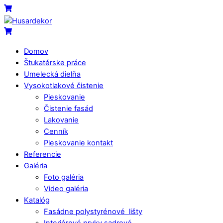
Skip
Menu
Cart
to
content
Cart
Domov
Štukatérske práce
Umelecká dielňa
Vysokotlakové čistenie
Pieskovanie
Čistenie fasád
Lakovanie
Cenník
Pieskovanie kontakt
Referencie
Galéria
Foto galéria
Video galéria
Katalóg
Fasádne polystyrénové lišty
Interiérové prvky sadrové