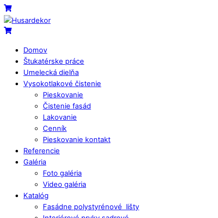
Skip
Menu
Cart
to
content
Cart
Domov
Štukatérske práce
Umelecká dielňa
Vysokotlakové čistenie
Pieskovanie
Čistenie fasád
Lakovanie
Cenník
Pieskovanie kontakt
Referencie
Galéria
Foto galéria
Video galéria
Katalóg
Fasádne polystyrénové lišty
Interiérové prvky sadrové