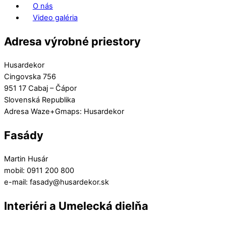
O nás
Video galéria
Adresa výrobné priestory
Husardekor
Cingovska 756
951 17 Cabaj – Čápor
Slovenská Republika
Adresa Waze+Gmaps: Husardekor
Fasády
Martin Husár
mobil: 0911 200 800
e-mail: fasady@husardekor.sk
Interiéri a Umelecká dielňa