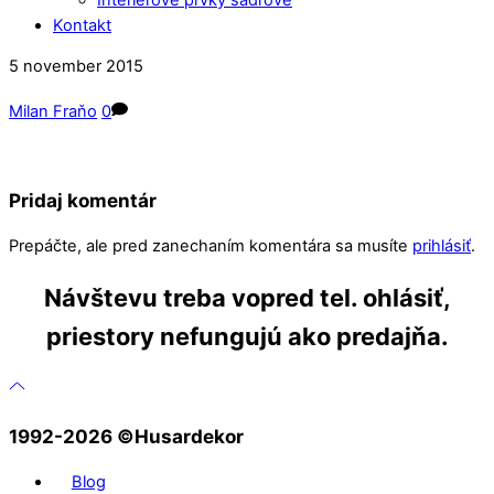
Kontakt
Close
Close
5
november
2015
Menu
Cart
Milan Fraňo
0
Pridaj komentár
Prepáčte, ale pred zanechaním komentára sa musíte
prihlásiť
.
Návštevu treba vopred tel. ohlásiť,
priestory nefungujú ako predajňa.
1992-2026 ©️Husardekor
Blog