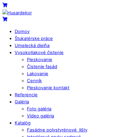
Skip
Menu
Cart
to
content
Cart
Domov
Štukatérske práce
Umelecká dielňa
Vysokotlakové čistenie
Pieskovanie
Čistenie fasád
Lakovanie
Cenník
Pieskovanie kontakt
Referencie
Galéria
Foto galéria
Video galéria
Katalóg
Fasádne polystyrénové lišty
Interiérové prvky sadrové