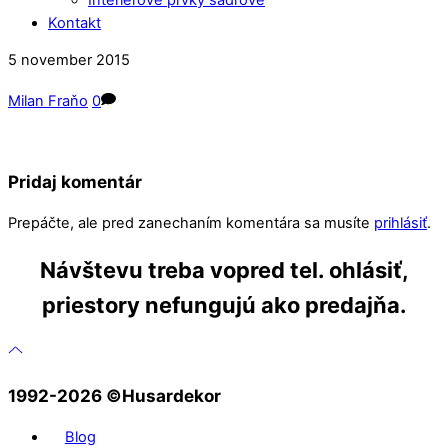
Kontakt
Close
Close
5
november
2015
Menu
Cart
Milan Fraňo
0
Pridaj komentár
Prepáčte, ale pred zanechaním komentára sa musíte
prihlásiť
.
Návštevu treba vopred tel. ohlásiť,
priestory nefungujú ako predajňa.
1992-2026 ©️Husardekor
Blog