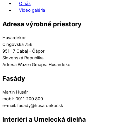
O nás
Video galéria
Adresa výrobné priestory
Husardekor
Cingovska 756
951 17 Cabaj – Čápor
Slovenská Republika
Adresa Waze+Gmaps: Husardekor
Fasády
Martin Husár
mobil: 0911 200 800
e-mail: fasady@husardekor.sk
Interiéri a Umelecká dielňa