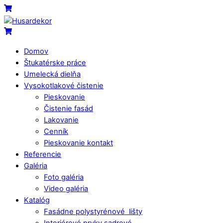
Skip
Menu
Cart
to
content
Cart
Domov
Štukatérske práce
Umelecká dielňa
Vysokotlakové čistenie
Pieskovanie
Čistenie fasád
Lakovanie
Cenník
Pieskovanie kontakt
Referencie
Galéria
Foto galéria
Video galéria
Katalóg
Fasádne polystyrénové lišty
Interiérové prvky sadrové