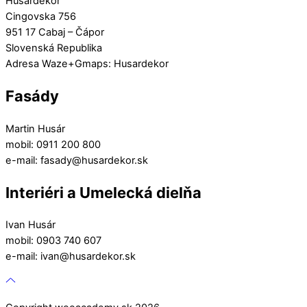
Husardekor
Cingovska 756
951 17 Cabaj – Čápor
Slovenská Republika
Adresa Waze+Gmaps: Husardekor
Fasády
Martin Husár
mobil: 0911 200 800
e-mail: fasady@husardekor.sk
Interiéri a Umelecká dielňa
Ivan Husár
mobil: 0903 740 607
e-mail: ivan@husardekor.sk