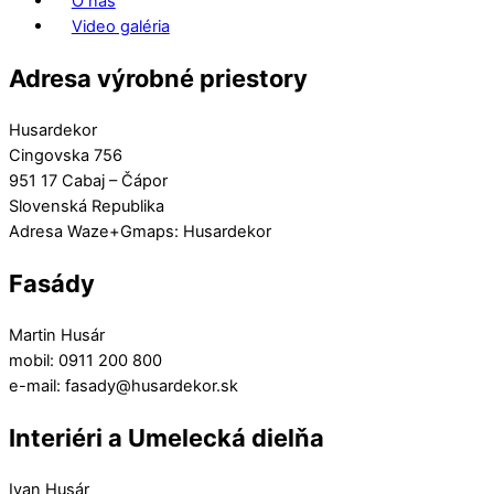
O nás
Video galéria
Adresa výrobné priestory
Husardekor
Cingovska 756
951 17 Cabaj – Čápor
Slovenská Republika
Adresa Waze+Gmaps: Husardekor
Fasády
Martin Husár
mobil: 0911 200 800
e-mail: fasady@husardekor.sk
Interiéri a Umelecká dielňa
Ivan Husár