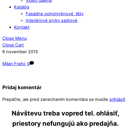
Video galéria
Katalóg
Fasádne polystyrénové lišty
Interiérové prvky sadrové
Kontakt
Close Menu
Close Cart
6
november
2015
Milan Fraňo
0
Pridaj komentár
Prepáčte, ale pred zanechaním komentára sa musíte
prihlásiť
.
Návštevu treba vopred tel. ohlásiť,
priestory nefungujú ako predajňa.