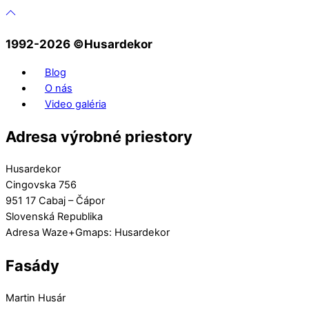
1992-2026 ©️Husardekor
Blog
O nás
Video galéria
Adresa výrobné priestory
Husardekor
Cingovska 756
951 17 Cabaj – Čápor
Slovenská Republika
Adresa Waze+Gmaps: Husardekor
Fasády
Martin Husár