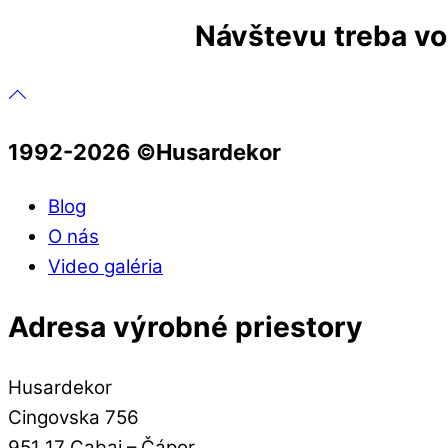
Návštevu treba vop
1992-2026 ©️Husardekor
Blog
O nás
Video galéria
Adresa výrobné priestory
Husardekor
Cingovska 756
951 17 Cabaj – Čápor