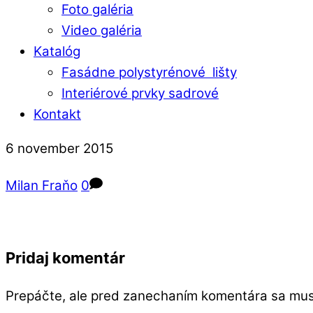
Foto galéria
Video galéria
Katalóg
Fasádne polystyrénové lišty
Interiérové prvky sadrové
Kontakt
Close
Close
6
november
2015
Menu
Cart
Milan Fraňo
0
Pridaj komentár
Prepáčte, ale pred zanechaním komentára sa mu