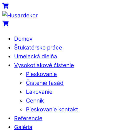
Skip
Menu
Cart
to
content
Cart
Domov
Štukatérske práce
Umelecká dielňa
Vysokotlakové čistenie
Pieskovanie
Čistenie fasád
Lakovanie
Cenník
Pieskovanie kontakt
Referencie
Galéria