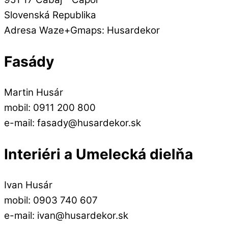
Slovenská Republika
Adresa Waze+Gmaps: Husardekor
Fasády
Martin Husár
mobil: 0911 200 800
e-mail: fasady@husardekor.sk
Interiéri a Umelecká dielňa
Ivan Husár
mobil: 0903 740 607
e-mail: ivan@husardekor.sk