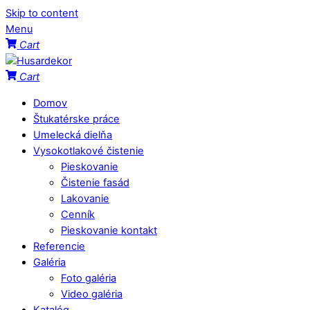
Skip to content
Menu
Cart
Cart
Domov
Štukatérske práce
Umelecká dielňa
Vysokotlakové čistenie
Pieskovanie
Čistenie fasád
Lakovanie
Cenník
Pieskovanie kontakt
Referencie
Galéria
Foto galéria
Video galéria
Katalóg