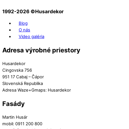
1992-2026 ©️Husardekor
Blog
O nás
Video galéria
Adresa výrobné priestory
Husardekor
Cingovska 756
951 17 Cabaj – Čápor
Slovenská Republika
Adresa Waze+Gmaps: Husardekor
Fasády
Martin Husár
mobil: 0911 200 800