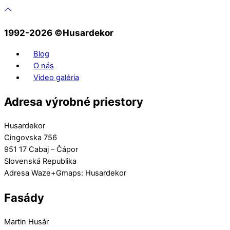
1992-2026 ©️Husardekor
Blog
O nás
Video galéria
Adresa výrobné priestory
Husardekor
Cingovska 756
951 17 Cabaj – Čápor
Slovenská Republika
Adresa Waze+Gmaps: Husardekor
Fasády
Martin Husár