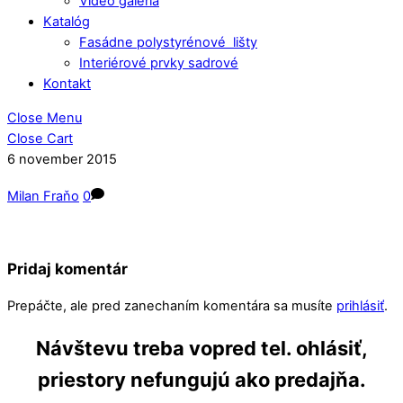
Video galéria
Katalóg
Fasádne polystyrénové lišty
Interiérové prvky sadrové
Kontakt
Close Menu
Close Cart
6
november
2015
Milan Fraňo
0
Pridaj komentár
Prepáčte, ale pred zanechaním komentára sa musíte
prihlásiť
.
Návštevu treba vopred tel. ohlásiť,
priestory nefungujú ako predajňa.