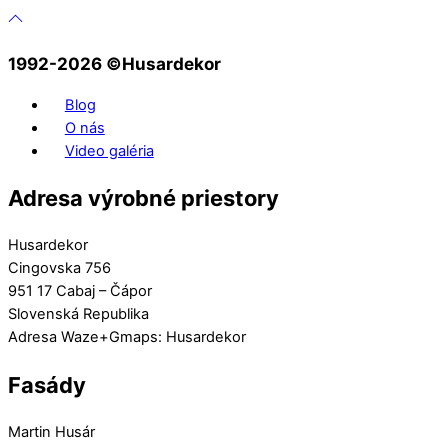
1992-2026 ©️Husardekor
Blog
O nás
Video galéria
Adresa výrobné priestory
Husardekor
Cingovska 756
951 17 Cabaj – Čápor
Slovenská Republika
Adresa Waze+Gmaps: Husardekor
Fasády
Martin Husár