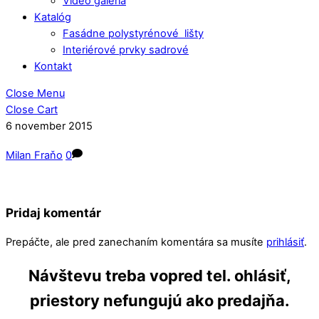
Video galéria
Katalóg
Fasádne polystyrénové lišty
Interiérové prvky sadrové
Kontakt
Close Menu
Close Cart
6
november
2015
Milan Fraňo
0
Pridaj komentár
Prepáčte, ale pred zanechaním komentára sa musíte
prihlásiť
.
Návštevu treba vopred tel. ohlásiť,
priestory nefungujú ako predajňa.