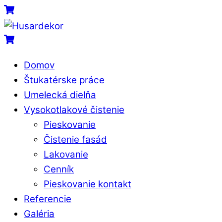
Skip
Menu
Cart
to
content
Cart
Domov
Štukatérske práce
Umelecká dielňa
Vysokotlakové čistenie
Pieskovanie
Čistenie fasád
Lakovanie
Cenník
Pieskovanie kontakt
Referencie
Galéria