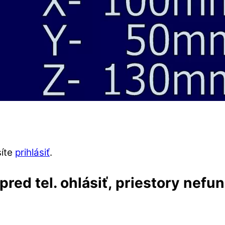
síte
prihlásiť
.
red tel. ohlásiť, priestory nefu