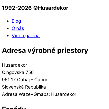
1992-2026 ©️Husardekor
Blog
O nás
Video galéria
Adresa výrobné priestory
Husardekor
Cingovska 756
951 17 Cabaj – Čápor
Slovenská Republika
Adresa Waze+Gmaps: Husardekor