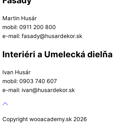
Fasády
Martin Husár
mobil: 0911 200 800
e-mail: fasady@husardekor.sk
Interiéri a Umelecká dielňa
Ivan Husár
mobil: 0903 740 607
e-mail: ivan@husardekor.sk
Copyright wooacademy.sk 2026