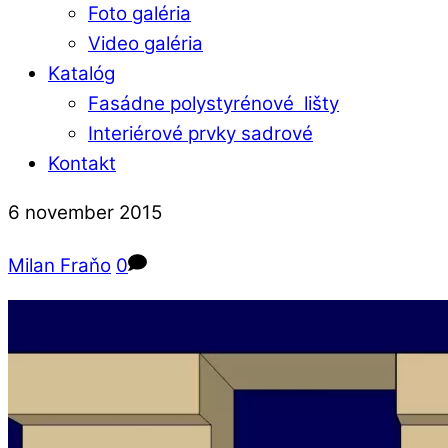
Foto galéria
Video galéria
Katalóg
Fasádne polystyrénové lišty
Interiérové prvky sadrové
Kontakt
Close
Close
6
november
2015
Menu
Cart
Milan Fraňo
0