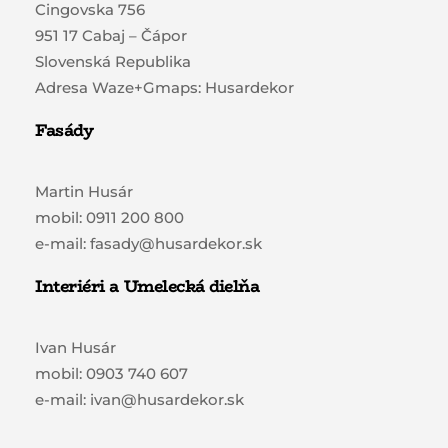
Cingovska 756
951 17 Cabaj – Čápor
Slovenská Republika
Adresa Waze+Gmaps: Husardekor
Fasády
Martin Husár
mobil: 0911 200 800
e-mail: fasady@husardekor.sk
Interiéri a Umelecká dielňa
Ivan Husár
mobil: 0903 740 607
e-mail: ivan@husardekor.sk