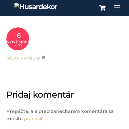
Cart
Skip
Me
to
content
6
NOVEMBER
2015
0
MILAN FRAŇO
Pridaj komentár
Prepáčte, ale pred zanechaním komentára sa
musíte
prihlásiť
.