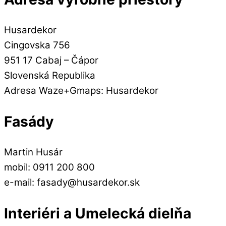
Husardekor
Cingovska 756
951 17 Cabaj – Čápor
Slovenská Republika
Adresa Waze+Gmaps: Husardekor
Fasády
Martin Husár
mobil: 0911 200 800
e-mail: fasady@husardekor.sk
Interiéri a Umelecká dielňa