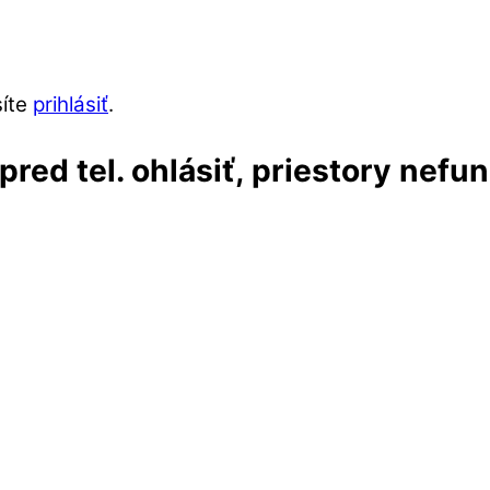
síte
prihlásiť
.
red tel. ohlásiť, priestory nefu