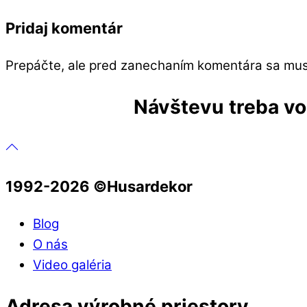
Pridaj komentár
Prepáčte, ale pred zanechaním komentára sa mu
Návštevu treba vop
1992-2026 ©️Husardekor
Blog
O nás
Video galéria
Adresa výrobné priestory