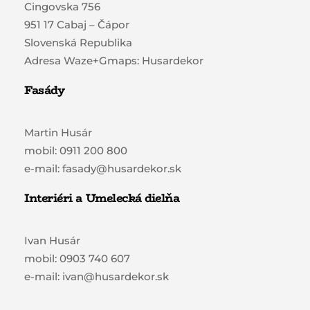
Cingovska 756
951 17 Cabaj – Čápor
Slovenská Republika
Adresa Waze+Gmaps: Husardekor
Fasády
Martin Husár
mobil: 0911 200 800
e-mail: fasady@husardekor.sk
Interiéri a Umelecká dielňa
Ivan Husár
mobil: 0903 740 607
e-mail: ivan@husardekor.sk