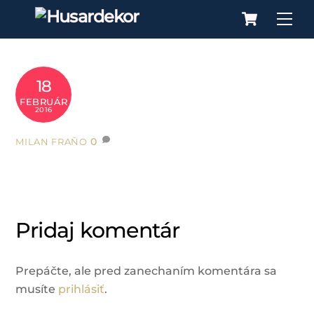
Cart
Skip
Me
to
content
18
FEBRUÁR
2016
0
MILAN FRAŇO
Pridaj komentár
Prepáčte, ale pred zanechaním komentára sa
musíte
prihlásiť
.