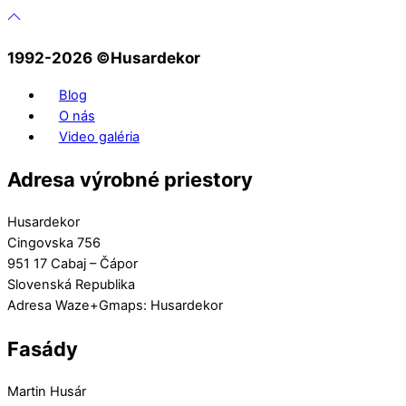
1992-2026 ©️Husardekor
Blog
O nás
Video galéria
Adresa výrobné priestory
Husardekor
Cingovska 756
951 17 Cabaj – Čápor
Slovenská Republika
Adresa Waze+Gmaps: Husardekor
Fasády
Martin Husár