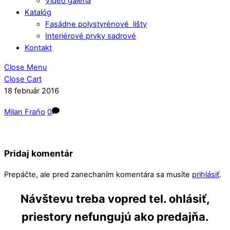
Video galéria
Katalóg
Fasádne polystyrénové lišty
Interiérové prvky sadrové
Kontakt
Close Menu
Close Cart
18
február
2016
Milan Fraňo
0
Pridaj komentár
Prepáčte, ale pred zanechaním komentára sa musíte
prihlásiť
.
Návštevu treba vopred tel. ohlásiť,
priestory nefungujú ako predajňa.