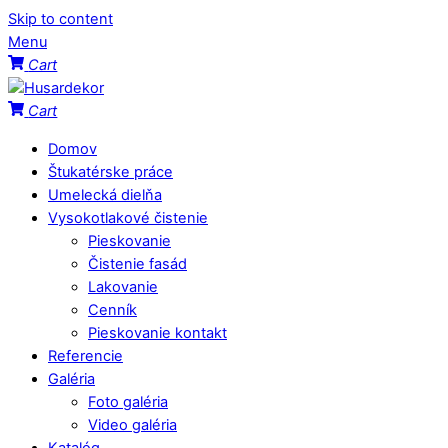
Skip to content
Menu
Cart
Cart
Domov
Štukatérske práce
Umelecká dielňa
Vysokotlakové čistenie
Pieskovanie
Čistenie fasád
Lakovanie
Cenník
Pieskovanie kontakt
Referencie
Galéria
Foto galéria
Video galéria
Katalóg