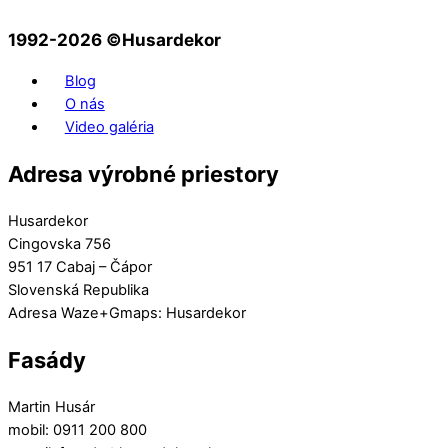
1992-2026 ©️Husardekor
Blog
O nás
Video galéria
Adresa výrobné priestory
Husardekor
Cingovska 756
951 17 Cabaj – Čápor
Slovenská Republika
Adresa Waze+Gmaps: Husardekor
Fasády
Martin Husár
mobil: 0911 200 800