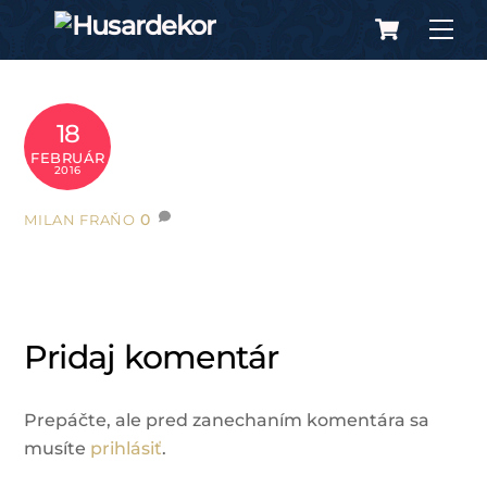
Cart
Skip
Me
to
content
18
FEBRUÁR
2016
0
MILAN FRAŇO
Pridaj komentár
Prepáčte, ale pred zanechaním komentára sa
musíte
prihlásiť
.