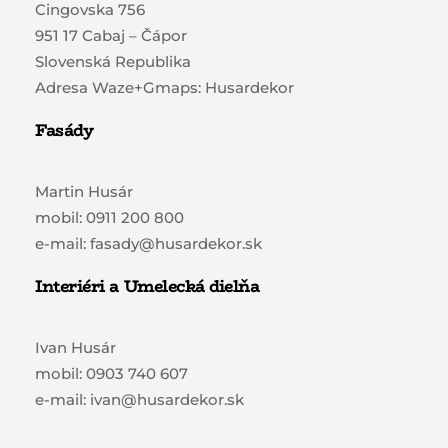
Cingovska 756
951 17 Cabaj – Čápor
Slovenská Republika
Adresa Waze+Gmaps: Husardekor
Fasády
Martin Husár
mobil: 0911 200 800
e-mail: fasady@husardekor.sk
Interiéri a Umelecká dielňa
Ivan Husár
mobil: 0903 740 607
e-mail: ivan@husardekor.sk