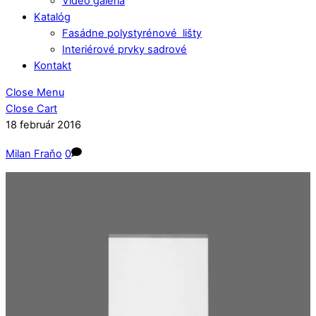
Video galéria
Katalóg
Fasádne polystyrénové lišty
Interiérové prvky sadrové
Kontakt
Close Menu
Close Cart
18
február
2016
Milan Fraňo
0