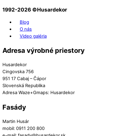
1992-2026 ©️Husardekor
Blog
O nás
Video galéria
Adresa výrobné priestory
Husardekor
Cingovska 756
951 17 Cabaj – Čápor
Slovenská Republika
Adresa Waze+Gmaps: Husardekor
Fasády
Martin Husár
mobil: 0911 200 800
e-mail: fasady@husardekor.sk