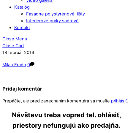
Video galéria
Katalóg
Fasádne polystyrénové lišty
Interiérové prvky sadrové
Kontakt
Close Menu
Close Cart
18
február
2016
Milan Fraňo
0
Pridaj komentár
Prepáčte, ale pred zanechaním komentára sa musíte
prihlásiť
.
Návštevu treba vopred tel. ohlásiť,
priestory nefungujú ako predajňa.