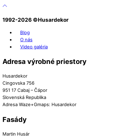
1992-2026 ©️Husardekor
Blog
O nás
Video galéria
Adresa výrobné priestory
Husardekor
Cingovska 756
951 17 Cabaj – Čápor
Slovenská Republika
Adresa Waze+Gmaps: Husardekor
Fasády
Martin Husár