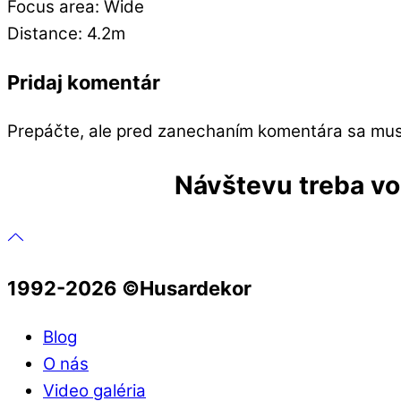
Focus area: Wide
Distance: 4.2m
Pridaj komentár
Prepáčte, ale pred zanechaním komentára sa mu
Návštevu treba vop
1992-2026 ©️Husardekor
Blog
O nás
Video galéria