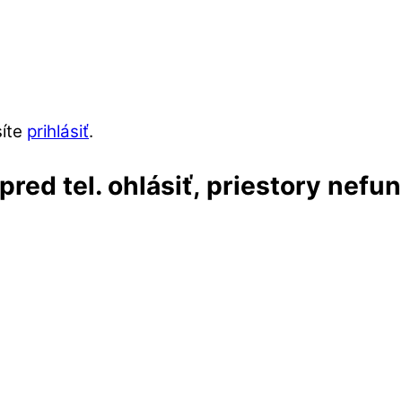
síte
prihlásiť
.
red tel. ohlásiť, priestory nefu