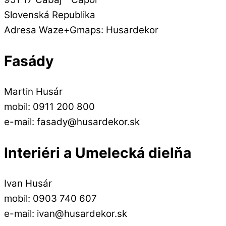
Slovenská Republika
Adresa Waze+Gmaps: Husardekor
Fasády
Martin Husár
mobil: 0911 200 800
e-mail: fasady@husardekor.sk
Interiéri a Umelecká dielňa
Ivan Husár
mobil: 0903 740 607
e-mail: ivan@husardekor.sk