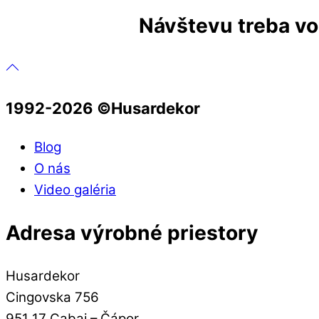
Návštevu treba vop
1992-2026 ©️Husardekor
Blog
O nás
Video galéria
Adresa výrobné priestory
Husardekor
Cingovska 756
951 17 Cabaj – Čápor