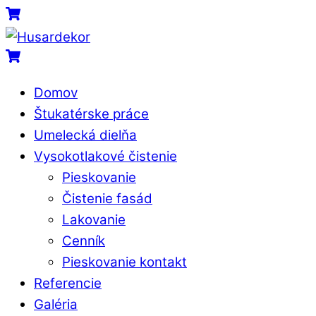
Skip
Menu
Cart
to
content
Cart
Domov
Štukatérske práce
Umelecká dielňa
Vysokotlakové čistenie
Pieskovanie
Čistenie fasád
Lakovanie
Cenník
Pieskovanie kontakt
Referencie
Galéria