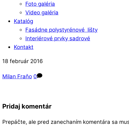
Foto galéria
Video galéria
Katalóg
Fasádne polystyrénové lišty
Interiérové prvky sadrové
Kontakt
Close
Close
18
február
2016
Menu
Cart
Milan Fraňo
0
Pridaj komentár
Prepáčte, ale pred zanechaním komentára sa mu