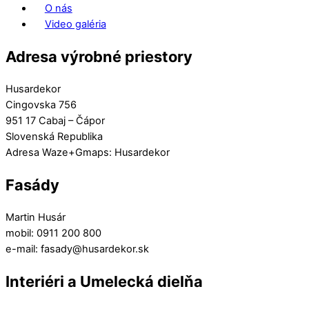
O nás
Video galéria
Adresa výrobné priestory
Husardekor
Cingovska 756
951 17 Cabaj – Čápor
Slovenská Republika
Adresa Waze+Gmaps: Husardekor
Fasády
Martin Husár
mobil: 0911 200 800
e-mail: fasady@husardekor.sk
Interiéri a Umelecká dielňa