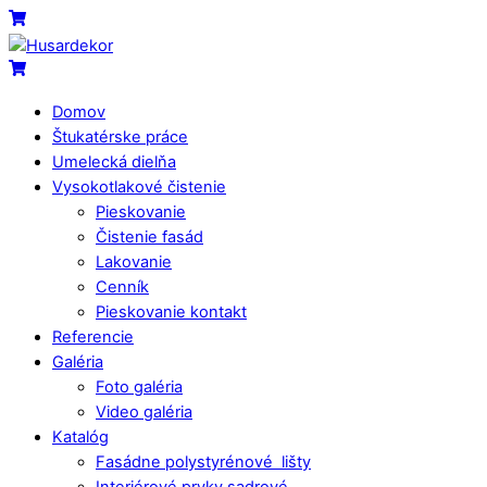
Skip
Menu
Cart
to
content
Cart
Domov
Štukatérske práce
Umelecká dielňa
Vysokotlakové čistenie
Pieskovanie
Čistenie fasád
Lakovanie
Cenník
Pieskovanie kontakt
Referencie
Galéria
Foto galéria
Video galéria
Katalóg
Fasádne polystyrénové lišty
Interiérové prvky sadrové