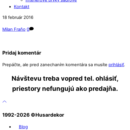
Kontakt
Close
Close
18
február
2016
Menu
Cart
Milan Fraňo
0
Pridaj komentár
Prepáčte, ale pred zanechaním komentára sa musíte
prihlásiť
.
Návštevu treba vopred tel. ohlásiť,
priestory nefungujú ako predajňa.
1992-2026 ©️Husardekor
Blog