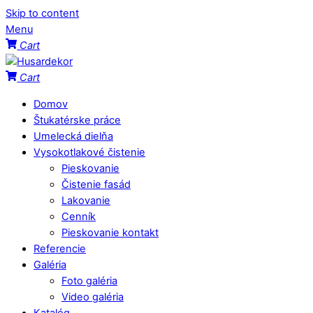
Skip to content
Menu
Cart
Cart
Domov
Štukatérske práce
Umelecká dielňa
Vysokotlakové čistenie
Pieskovanie
Čistenie fasád
Lakovanie
Cenník
Pieskovanie kontakt
Referencie
Galéria
Foto galéria
Video galéria
Katalóg