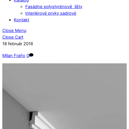
Fasádne polystyrénové lišty
Interiérové prvky sadrové
Kontakt
Close Menu
Close Cart
18
február
2016
Milan Fraňo
0