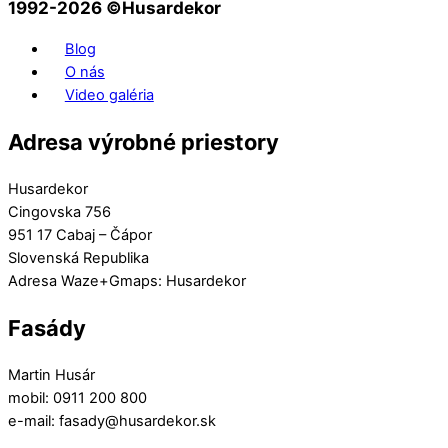
1992-2026 ©️Husardekor
Blog
O nás
Video galéria
Adresa výrobné priestory
Husardekor
Cingovska 756
951 17 Cabaj – Čápor
Slovenská Republika
Adresa Waze+Gmaps: Husardekor
Fasády
Martin Husár
mobil: 0911 200 800
e-mail: fasady@husardekor.sk