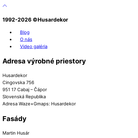
1992-2026 ©️Husardekor
Blog
O nás
Video galéria
Adresa výrobné priestory
Husardekor
Cingovska 756
951 17 Cabaj – Čápor
Slovenská Republika
Adresa Waze+Gmaps: Husardekor
Fasády
Martin Husár