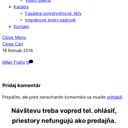
Video galéria
Katalóg
Fasádne polystyrénové lišty
Interiérové prvky sadrové
Kontakt
Close Menu
Close Cart
18
február
2016
Milan Fraňo
0
Pridaj komentár
Prepáčte, ale pred zanechaním komentára sa musíte
prihlásiť
.
Návštevu treba vopred tel. ohlásiť,
priestory nefungujú ako predajňa.