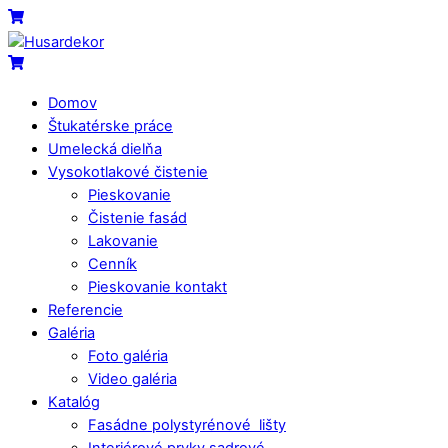
Skip
Menu
Cart
to
content
Cart
Domov
Štukatérske práce
Umelecká dielňa
Vysokotlakové čistenie
Pieskovanie
Čistenie fasád
Lakovanie
Cenník
Pieskovanie kontakt
Referencie
Galéria
Foto galéria
Video galéria
Katalóg
Fasádne polystyrénové lišty
Interiérové prvky sadrové