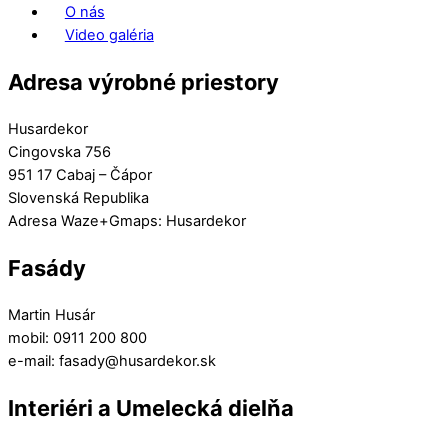
O nás
Video galéria
Adresa výrobné priestory
Husardekor
Cingovska 756
951 17 Cabaj – Čápor
Slovenská Republika
Adresa Waze+Gmaps: Husardekor
Fasády
Martin Husár
mobil: 0911 200 800
e-mail: fasady@husardekor.sk
Interiéri a Umelecká dielňa