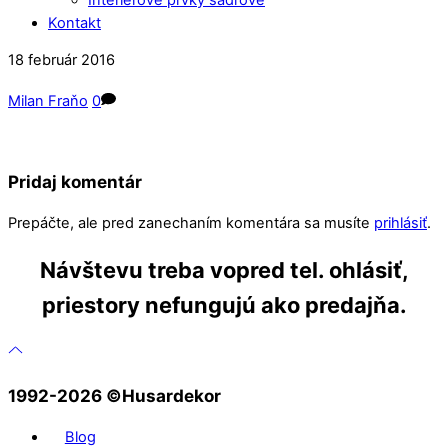
Kontakt
Close
Close
18
február
2016
Menu
Cart
Milan Fraňo
0
Pridaj komentár
Prepáčte, ale pred zanechaním komentára sa musíte
prihlásiť
.
Návštevu treba vopred tel. ohlásiť,
priestory nefungujú ako predajňa.
1992-2026 ©️Husardekor
Blog