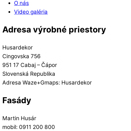
O nás
Video galéria
Adresa výrobné priestory
Husardekor
Cingovska 756
951 17 Cabaj – Čápor
Slovenská Republika
Adresa Waze+Gmaps: Husardekor
Fasády
Martin Husár
mobil: 0911 200 800