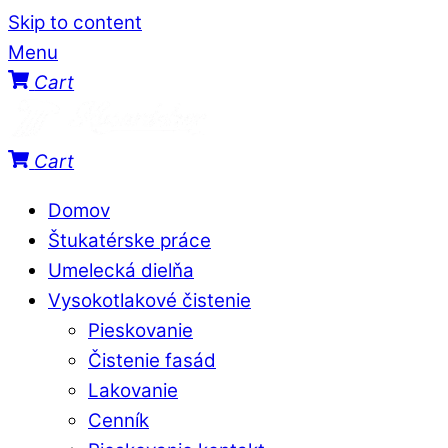
Skip to content
Menu
Cart
Cart
Domov
Štukatérske práce
Umelecká dielňa
Vysokotlakové čistenie
Pieskovanie
Čistenie fasád
Lakovanie
Cenník