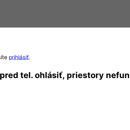
síte
prihlásiť
.
red tel. ohlásiť, priestory nefu