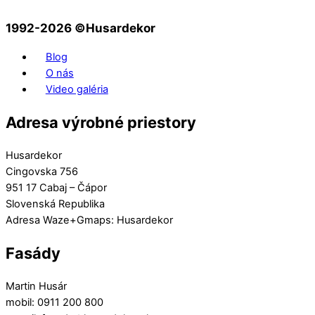
1992-2026 ©️Husardekor
Blog
O nás
Video galéria
Adresa výrobné priestory
Husardekor
Cingovska 756
951 17 Cabaj – Čápor
Slovenská Republika
Adresa Waze+Gmaps: Husardekor
Fasády
Martin Husár
mobil: 0911 200 800