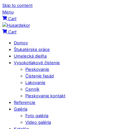
Skip to content
Menu
Cart
Cart
Domov
Štukatérske práce
Umelecká dielňa
Vysokotlakové čistenie
Pieskovanie
Čistenie fasád
Lakovanie
Cenník
Pieskovanie kontakt
Referencie
Galéria
Foto galéria
Video galéria
Katalóg