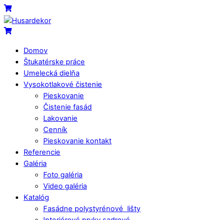
Skip
Menu
Cart
to
content
Cart
Domov
Štukatérske práce
Umelecká dielňa
Vysokotlakové čistenie
Pieskovanie
Čistenie fasád
Lakovanie
Cenník
Pieskovanie kontakt
Referencie
Galéria
Foto galéria
Video galéria
Katalóg
Fasádne polystyrénové lišty
Interiérové prvky sadrové