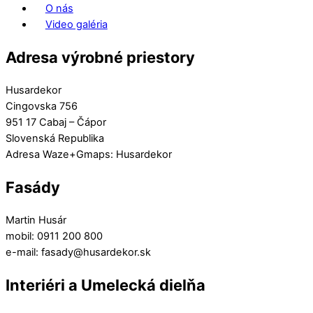
O nás
Video galéria
Adresa výrobné priestory
Husardekor
Cingovska 756
951 17 Cabaj – Čápor
Slovenská Republika
Adresa Waze+Gmaps: Husardekor
Fasády
Martin Husár
mobil: 0911 200 800
e-mail: fasady@husardekor.sk
Interiéri a Umelecká dielňa