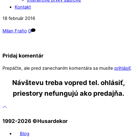
Kontakt
Close
Close
18
február
2016
Menu
Cart
Milan Fraňo
0
Pridaj komentár
Prepáčte, ale pred zanechaním komentára sa musíte
prihlásiť
.
Návštevu treba vopred tel. ohlásiť,
priestory nefungujú ako predajňa.
1992-2026 ©️Husardekor
Blog