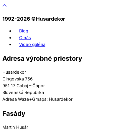
1992-2026 ©️Husardekor
Blog
O nás
Video galéria
Adresa výrobné priestory
Husardekor
Cingovska 756
951 17 Cabaj – Čápor
Slovenská Republika
Adresa Waze+Gmaps: Husardekor
Fasády
Martin Husár