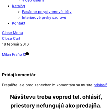
Video galéria
Katalóg
Fasádne polystyrénové lišty
Interiérové prvky sadrové
Kontakt
Close Menu
Close Cart
18
február
2016
Milan Fraňo
0
Pridaj komentár
Prepáčte, ale pred zanechaním komentára sa musíte
prihlásiť
.
Návštevu treba vopred tel. ohlásiť,
priestory nefungujú ako predajňa.