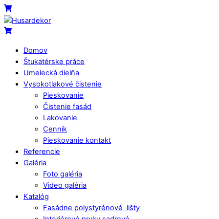
Skip
Menu
Cart
to
content
Cart
Domov
Štukatérske práce
Umelecká dielňa
Vysokotlakové čistenie
Pieskovanie
Čistenie fasád
Lakovanie
Cenník
Pieskovanie kontakt
Referencie
Galéria
Foto galéria
Video galéria
Katalóg
Fasádne polystyrénové lišty
Interiérové prvky sadrové