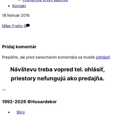
Kontakt
Close
Close
18
február
2016
Menu
Cart
Milan Fraňo
0
Pridaj komentár
Prepáčte, ale pred zanechaním komentára sa musíte
prihlásiť
.
Návštevu treba vopred tel. ohlásiť,
priestory nefungujú ako predajňa.
1992-2026 ©️Husardekor
Blog