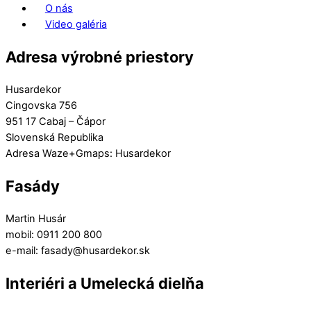
O nás
Video galéria
Adresa výrobné priestory
Husardekor
Cingovska 756
951 17 Cabaj – Čápor
Slovenská Republika
Adresa Waze+Gmaps: Husardekor
Fasády
Martin Husár
mobil: 0911 200 800
e-mail: fasady@husardekor.sk
Interiéri a Umelecká dielňa