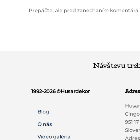
Prepáčte, ale pred zanechaním komentára
Návštevu treb
Adres
1992-2026 ©️Husardekor
Husa
Blog
Cingo
951 17
O nás
Slove
Video galéria
Adre