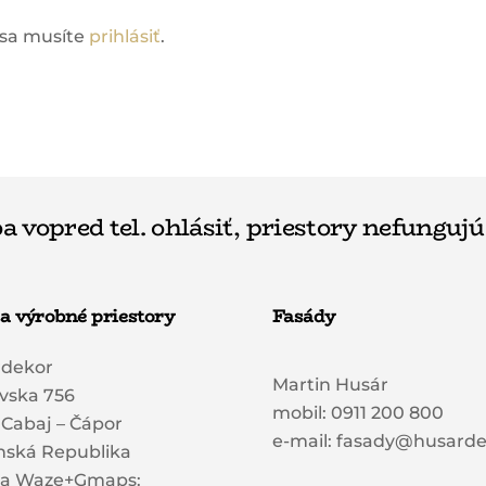
 sa musíte
prihlásiť
.
a vopred tel. ohlásiť, priestory nefungujú
a výrobné priestory
Fasády
rdekor
Martin Husár
vska 756
mobil: 0911 200 800
 Cabaj – Čápor
e-mail: fasady@husarde
nská Republika
sa Waze+Gmaps: