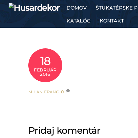
Skip
DOMOV
ŠTUKATÉRSKE 
to
content
KATALÓG
KONTAKT
18
FEBRUÁR
2016
0
MILAN FRAŇO
Pridaj komentár