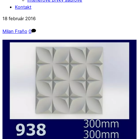
Kontakt
Close
Close
18
február
2016
Menu
Cart
Milan Fraňo
0