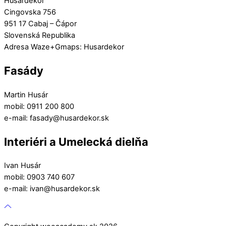
Husardekor
Cingovska 756
951 17 Cabaj – Čápor
Slovenská Republika
Adresa Waze+Gmaps: Husardekor
Fasády
Martin Husár
mobil: 0911 200 800
e-mail: fasady@husardekor.sk
Interiéri a Umelecká dielňa
Ivan Husár
mobil: 0903 740 607
e-mail: ivan@husardekor.sk