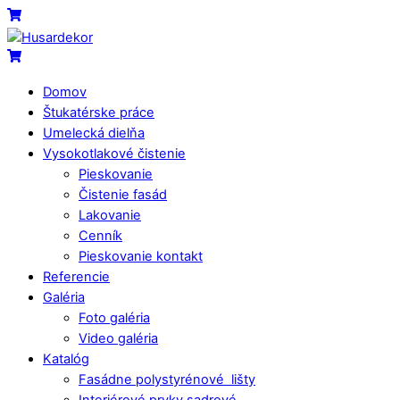
Skip
Menu
Cart
to
content
Cart
Domov
Štukatérske práce
Umelecká dielňa
Vysokotlakové čistenie
Pieskovanie
Čistenie fasád
Lakovanie
Cenník
Pieskovanie kontakt
Referencie
Galéria
Foto galéria
Video galéria
Katalóg
Fasádne polystyrénové lišty
Interiérové prvky sadrové