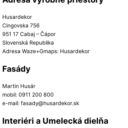
Husardekor
Cingovska 756
951 17 Cabaj – Čápor
Slovenská Republika
Adresa Waze+Gmaps: Husardekor
Fasády
Martin Husár
mobil: 0911 200 800
e-mail: fasady@husardekor.sk
Interiéri a Umelecká dielňa