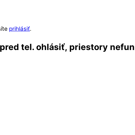
síte
prihlásiť
.
red tel. ohlásiť, priestory nefu