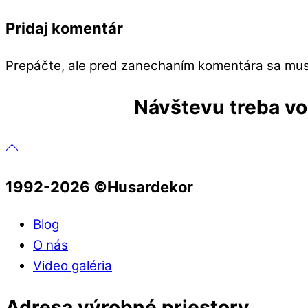
Pridaj komentár
Prepáčte, ale pred zanechaním komentára sa mu
Návštevu treba vop
1992-2026 ©️Husardekor
Blog
O nás
Video galéria
Adresa výrobné priestory