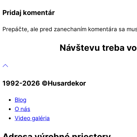
Pridaj komentár
Prepáčte, ale pred zanechaním komentára sa mu
Návštevu treba vop
1992-2026 ©️Husardekor
Blog
O nás
Video galéria
Adresa výrobné priestory