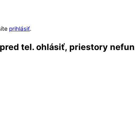
síte
prihlásiť
.
red tel. ohlásiť, priestory nefu