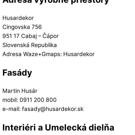
Husardekor
Cingovska 756
951 17 Cabaj – Čápor
Slovenská Republika
Adresa Waze+Gmaps: Husardekor
Fasády
Martin Husár
mobil: 0911 200 800
e-mail: fasady@husardekor.sk
Interiéri a Umelecká dielňa