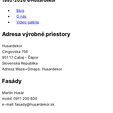
1992-2026 ©️Husardekor
Blog
O nás
Video galéria
Adresa výrobné priestory
Husardekor
Cingovska 756
951 17 Cabaj – Čápor
Slovenská Republika
Adresa Waze+Gmaps: Husardekor
Fasády
Martin Husár
mobil: 0911 200 800
e-mail: fasady@husardekor.sk