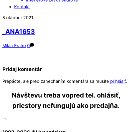
Kontakt
Close
Close
8
október
2021
Menu
Cart
_ANA1653
Milan Fraňo
0
Pridaj komentár
Prepáčte, ale pred zanechaním komentára sa musíte
prihlásiť
.
Návštevu treba vopred tel. ohlásiť,
priestory nefungujú ako predajňa.