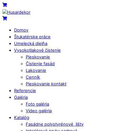
Skip
Menu
Cart
to
content
Cart
Domov
Štukatérske práce
Umelecká dielňa
Vysokotlakové čistenie
Pieskovanie
Čistenie fasád
Lakovanie
Cenník
Pieskovanie kontakt
Referencie
Galéria
Foto galéria
Video galéria
Katalóg
Fasádne polystyrénové lišty
Interiérové prvky sadrové