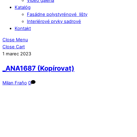
Video galéria
Katalóg
Fasádne polystyrénové lišty
Interiérové prvky sadrové
Kontakt
Close Menu
Close Cart
1
marec
2023
_ANA1687 (Kopírovat)
Milan Fraňo
0