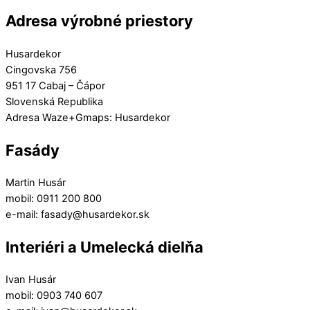
Adresa výrobné priestory
Husardekor
Cingovska 756
951 17 Cabaj – Čápor
Slovenská Republika
Adresa Waze+Gmaps: Husardekor
Fasády
Martin Husár
mobil: 0911 200 800
e-mail: fasady@husardekor.sk
Interiéri a Umelecká dielňa
Ivan Husár
mobil: 0903 740 607