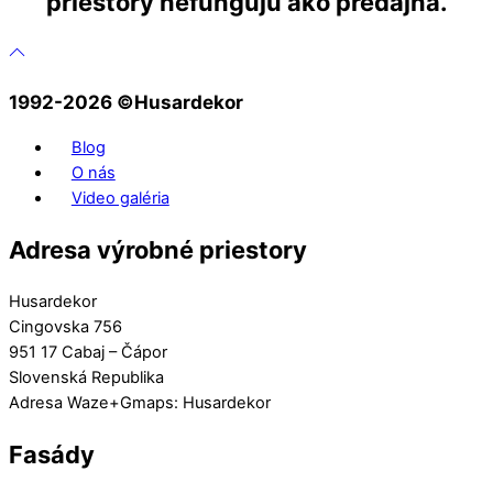
priestory nefungujú ako predajňa.
1992-2026 ©️Husardekor
Blog
O nás
Video galéria
Adresa výrobné priestory
Husardekor
Cingovska 756
951 17 Cabaj – Čápor
Slovenská Republika
Adresa Waze+Gmaps: Husardekor
Fasády