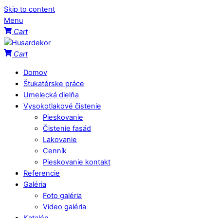
Skip to content
Menu
Cart
Cart
Domov
Štukatérske práce
Umelecká dielňa
Vysokotlakové čistenie
Pieskovanie
Čistenie fasád
Lakovanie
Cenník
Pieskovanie kontakt
Referencie
Galéria
Foto galéria
Video galéria
Katalóg