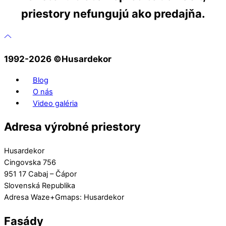
priestory nefungujú ako predajňa.
1992-2026 ©️Husardekor
Blog
O nás
Video galéria
Adresa výrobné priestory
Husardekor
Cingovska 756
951 17 Cabaj – Čápor
Slovenská Republika
Adresa Waze+Gmaps: Husardekor
Fasády