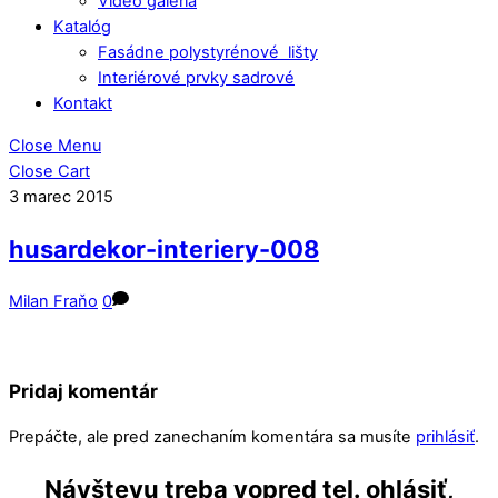
Video galéria
Katalóg
Fasádne polystyrénové lišty
Interiérové prvky sadrové
Kontakt
Close Menu
Close Cart
3
marec
2015
husardekor-interiery-008
Milan Fraňo
0
Pridaj komentár
Prepáčte, ale pred zanechaním komentára sa musíte
prihlásiť
.
Návštevu treba vopred tel. ohlásiť,