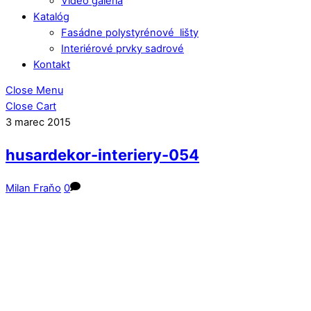
Video galéria
Katalóg
Fasádne polystyrénové lišty
Interiérové prvky sadrové
Kontakt
Close Menu
Close Cart
3
marec
2015
husardekor-interiery-054
Milan Fraňo
0