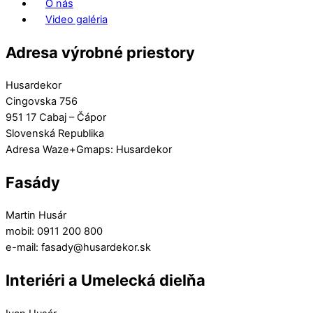
O nás
Video galéria
Adresa výrobné priestory
Husardekor
Cingovska 756
951 17 Cabaj – Čápor
Slovenská Republika
Adresa Waze+Gmaps: Husardekor
Fasády
Martin Husár
mobil: 0911 200 800
e-mail: fasady@husardekor.sk
Interiéri a Umelecká dielňa