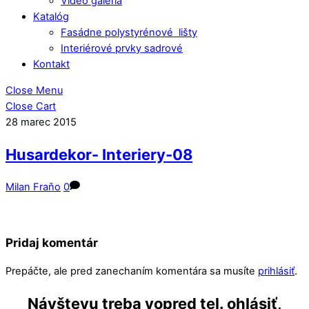
Video galéria
Katalóg
Fasádne polystyrénové lišty
Interiérové prvky sadrové
Kontakt
Close Menu
Close Cart
28
marec
2015
Husardekor- Interiery-08
Milan Fraňo
0
Pridaj komentár
Prepáčte, ale pred zanechaním komentára sa musíte
prihlásiť
.
Návštevu treba vopred tel. ohlásiť,