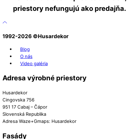
priestory nefungujú ako predajňa.
1992-2026 ©️Husardekor
Blog
O nás
Video galéria
Adresa výrobné priestory
Husardekor
Cingovska 756
951 17 Cabaj – Čápor
Slovenská Republika
Adresa Waze+Gmaps: Husardekor
Fasády