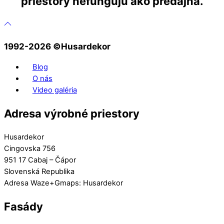
priestory nefungujú ako predajňa.
1992-2026 ©️Husardekor
Blog
O nás
Video galéria
Adresa výrobné priestory
Husardekor
Cingovska 756
951 17 Cabaj – Čápor
Slovenská Republika
Adresa Waze+Gmaps: Husardekor
Fasády