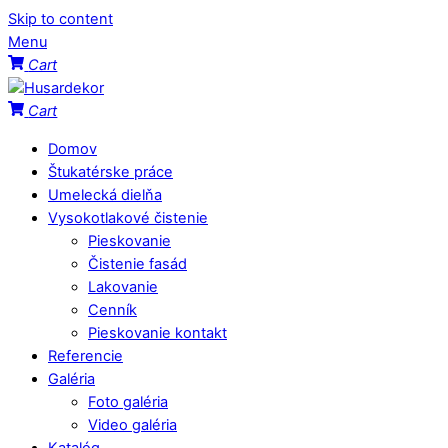
Skip to content
Menu
Cart
Cart
Domov
Štukatérske práce
Umelecká dielňa
Vysokotlakové čistenie
Pieskovanie
Čistenie fasád
Lakovanie
Cenník
Pieskovanie kontakt
Referencie
Galéria
Foto galéria
Video galéria
Katalóg