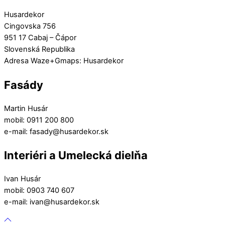
Husardekor
Cingovska 756
951 17 Cabaj – Čápor
Slovenská Republika
Adresa Waze+Gmaps: Husardekor
Fasády
Martin Husár
mobil: 0911 200 800
e-mail: fasady@husardekor.sk
Interiéri a Umelecká dielňa
Ivan Husár
mobil: 0903 740 607
e-mail: ivan@husardekor.sk