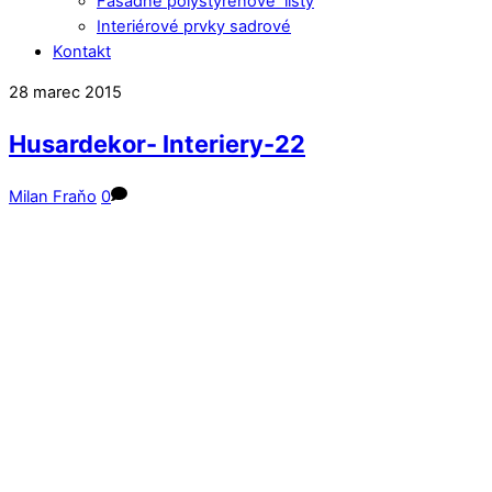
Fasádne polystyrénové lišty
Interiérové prvky sadrové
Kontakt
Close
Close
28
marec
2015
Menu
Cart
Husardekor- Interiery-22
Milan Fraňo
0