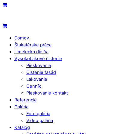
Skip
Menu
Cart
to
content
Cart
Domov
Štukatérske práce
Umelecká dielňa
Vysokotlakové čistenie
Pieskovanie
Čistenie fasád
Lakovanie
Cenník
Pieskovanie kontakt
Referencie
Galéria
Foto galéria
Video galéria
Katalóg