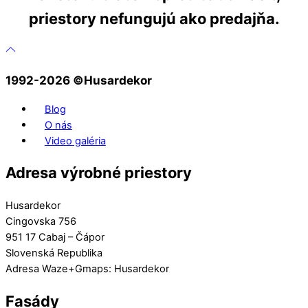
priestory nefungujú ako predajňa.
1992-2026 ©️Husardekor
Blog
O nás
Video galéria
Adresa výrobné priestory
Husardekor
Cingovska 756
951 17 Cabaj – Čápor
Slovenská Republika
Adresa Waze+Gmaps: Husardekor
Fasády