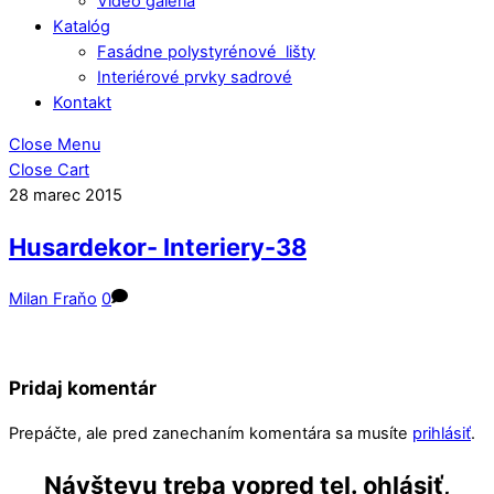
Video galéria
Katalóg
Fasádne polystyrénové lišty
Interiérové prvky sadrové
Kontakt
Close Menu
Close Cart
28
marec
2015
Husardekor- Interiery-38
Milan Fraňo
0
Pridaj komentár
Prepáčte, ale pred zanechaním komentára sa musíte
prihlásiť
.
Návštevu treba vopred tel. ohlásiť,