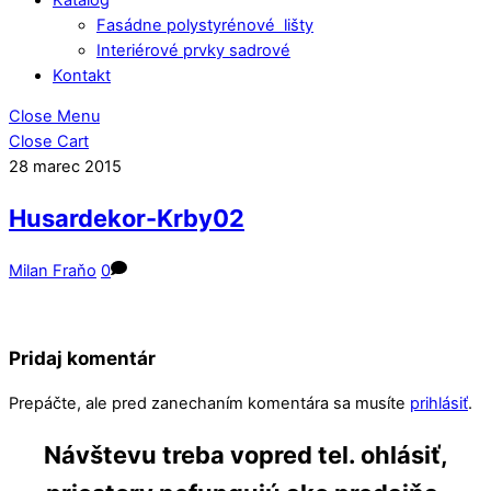
Fasádne polystyrénové lišty
Interiérové prvky sadrové
Kontakt
Close Menu
Close Cart
28
marec
2015
Husardekor-Krby02
Milan Fraňo
0
Pridaj komentár
Prepáčte, ale pred zanechaním komentára sa musíte
prihlásiť
.
Návštevu treba vopred tel. ohlásiť,