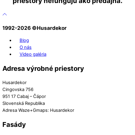
priestory nefungujú ako predajňa.
1992-2026 ©️Husardekor
Blog
O nás
Video galéria
Adresa výrobné priestory
Husardekor
Cingovska 756
951 17 Cabaj – Čápor
Slovenská Republika
Adresa Waze+Gmaps: Husardekor
Fasády