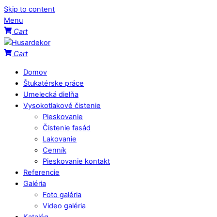
Skip to content
Menu
Cart
Cart
Domov
Štukatérske práce
Umelecká dielňa
Vysokotlakové čistenie
Pieskovanie
Čistenie fasád
Lakovanie
Cenník
Pieskovanie kontakt
Referencie
Galéria
Foto galéria
Video galéria
Katalóg