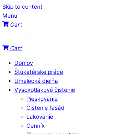
Skip to content
Menu
Cart
Cart
Domov
Štukatérske práce
Umelecká dielňa
Vysokotlakové čistenie
Pieskovanie
Čistenie fasád
Lakovanie
Cenník