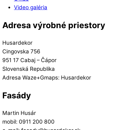
Video galéria
Adresa výrobné priestory
Husardekor
Cingovska 756
951 17 Cabaj – Čápor
Slovenská Republika
Adresa Waze+Gmaps: Husardekor
Fasády
Martin Husár
mobil: 0911 200 800