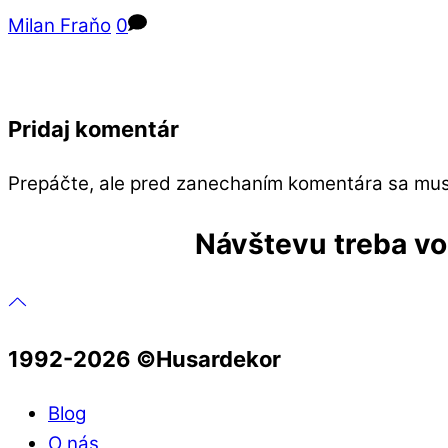
Milan Fraňo
0
Pridaj komentár
Prepáčte, ale pred zanechaním komentára sa mu
Návštevu treba vop
1992-2026 ©️Husardekor
Blog
O nás