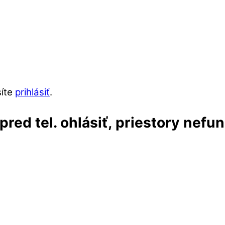
síte
prihlásiť
.
red tel. ohlásiť, priestory nefu