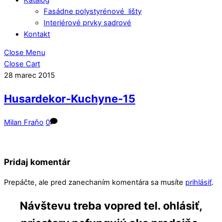
Fasádne polystyrénové lišty
Interiérové prvky sadrové
Kontakt
Close Menu
Close Cart
28
marec
2015
Husardekor-Kuchyne-15
Milan Fraňo
0
Pridaj komentár
Prepáčte, ale pred zanechaním komentára sa musíte
prihlásiť
.
Návštevu treba vopred tel. ohlásiť,