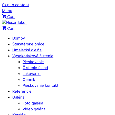
Skip to content
Menu
Cart
Cart
Domov
Štukatérske práce
Umelecká dielňa
Vysokotlakové čistenie
Pieskovanie
Čistenie fasád
Lakovanie
Cenník
Pieskovanie kontakt
Referencie
Galéria
Foto galéria
Video galéria
Katalóg