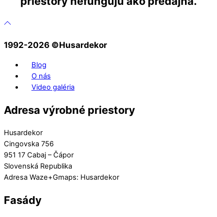
priestory nefungujú ako predajňa.
1992-2026 ©️Husardekor
Blog
O nás
Video galéria
Adresa výrobné priestory
Husardekor
Cingovska 756
951 17 Cabaj – Čápor
Slovenská Republika
Adresa Waze+Gmaps: Husardekor
Fasády