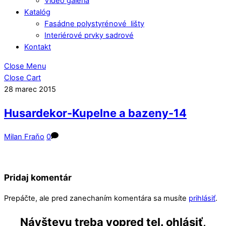
Video galéria
Katalóg
Fasádne polystyrénové lišty
Interiérové prvky sadrové
Kontakt
Close Menu
Close Cart
28
marec
2015
Husardekor-Kupelne a bazeny-14
Milan Fraňo
0
Pridaj komentár
Prepáčte, ale pred zanechaním komentára sa musíte
prihlásiť
.
Návštevu treba vopred tel. ohlásiť,