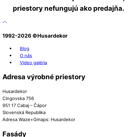
priestory nefungujú ako predajňa.
1992-2026 ©️Husardekor
Blog
O nás
Video galéria
Adresa výrobné priestory
Husardekor
Cingovska 756
951 17 Cabaj – Čápor
Slovenská Republika
Adresa Waze+Gmaps: Husardekor
Fasády