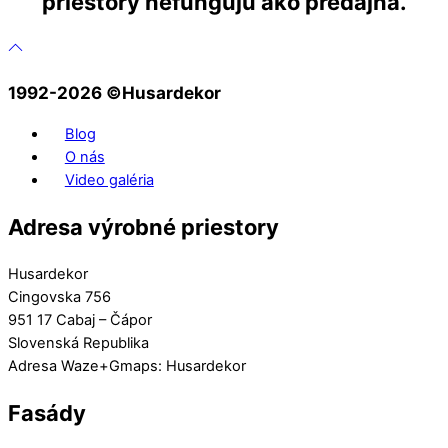
priestory nefungujú ako predajňa.
1992-2026 ©️Husardekor
Blog
O nás
Video galéria
Adresa výrobné priestory
Husardekor
Cingovska 756
951 17 Cabaj – Čápor
Slovenská Republika
Adresa Waze+Gmaps: Husardekor
Fasády