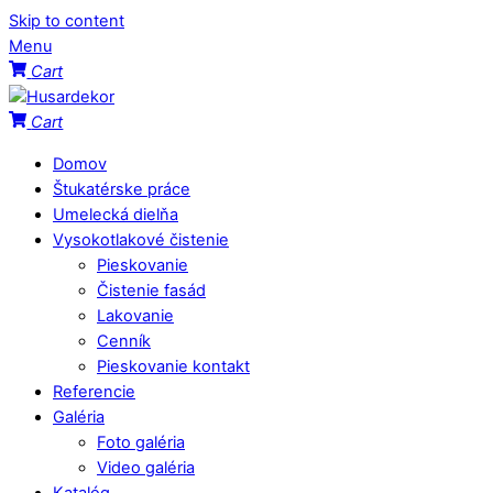
Skip to content
Menu
Cart
Cart
Domov
Štukatérske práce
Umelecká dielňa
Vysokotlakové čistenie
Pieskovanie
Čistenie fasád
Lakovanie
Cenník
Pieskovanie kontakt
Referencie
Galéria
Foto galéria
Video galéria
Katalóg